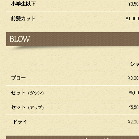
小学生以下
¥3,5
前髪カット
¥1,0
BLOW
シ
ブロー
¥3,0
セット
¥5,0
（ダウン）
セット
¥5,5
（アップ）
ドライ
¥
2,00