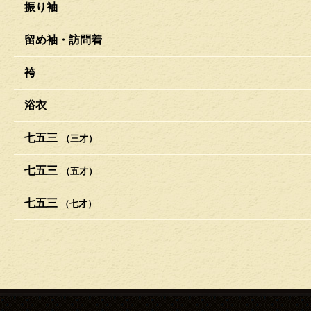
振り袖
留め袖・訪問着
袴
浴衣
七五三
（三才）
七五三
（五才）
七五三
（七才）