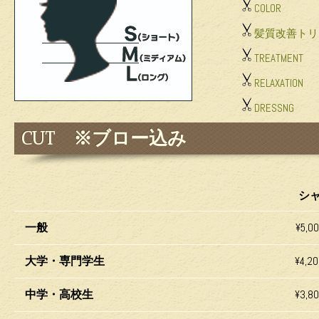
COLOR
髪質改善トリ
TREATMENT
RELAXATION
DRESSNG
CUT ※ブロー込み
シ
一般
¥5,0
大学・専門学生
¥4,2
中学・高校生
¥3,8